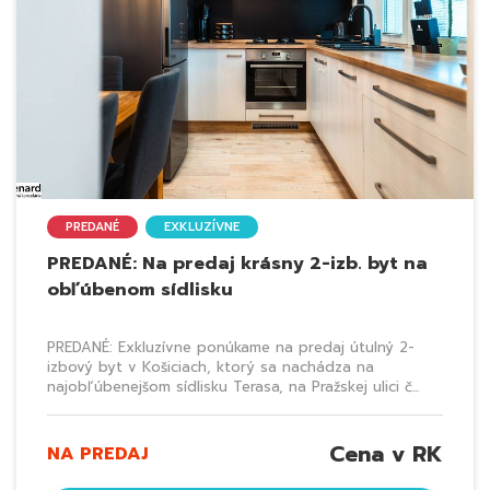
PREDANÉ
EXKLUZÍVNE
PREDANÉ: Na predaj krásny 2-izb. byt na
obľúbenom sídlisku
PREDANÉ: Exkluzívne ponúkame na predaj útulný 2-
izbový byt v Košiciach, ktorý sa nachádza na
najobľúbenejšom sídlisku Terasa, na Pražskej ulici č...
Cena v RK
NA PREDAJ