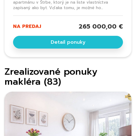
apartmánu v Štrbe, ktorý je na liste vlastníctva
zapísaný ako byt. Vďaka tomu, je možné ho...
265 000,00 €
NA PREDAJ
Detail ponuky
Zrealizované ponuky
makléra (83)