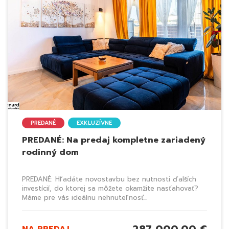
PREDANÉ
EXKLUZÍVNE
PREDANÉ: Na predaj kompletne zariadený
rodinný dom
PREDANÉ: Hľadáte novostavbu bez nutnosti ďalších
investícií, do ktorej sa môžete okamžite nasťahovať?
Máme pre vás ideálnu nehnuteľnosť...