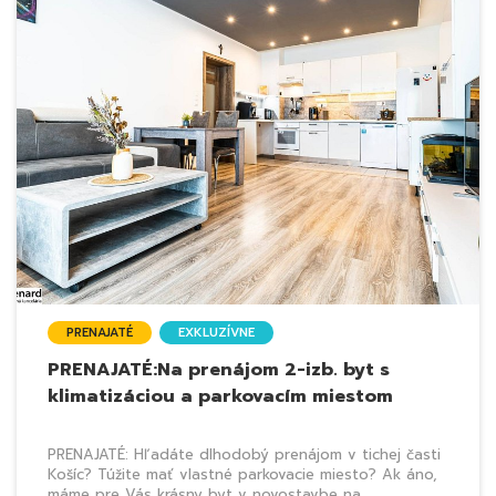
PRENAJATÉ
EXKLUZÍVNE
PRENAJATÉ:Na prenájom 2-izb. byt s
klimatizáciou a parkovacím miestom
PRENAJATÉ: Hľadáte dlhodobý prenájom v tichej časti
Košíc? Túžite mať vlastné parkovacie miesto? Ak áno,
máme pre Vás krásny byt v novostavbe na...