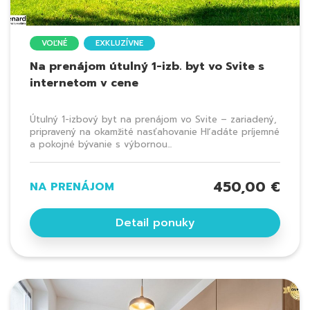
VOĽNÉ
EXKLUZÍVNE
Na prenájom útulný 1-izb. byt vo Svite s
internetom v cene
Útulný 1-izbový byt na prenájom vo Svite – zariadený,
pripravený na okamžité nasťahovanie Hľadáte príjemné
a pokojné bývanie s výbornou...
450,00 €
NA PRENÁJOM
Detail ponuky