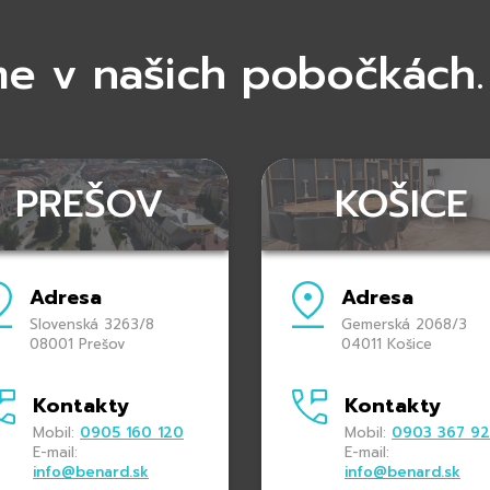
me v našich pobočkách.
PREŠOV
KOŠICE
Adresa
Adresa
Slovenská 3263/8
Gemerská 2068/3
08001 Prešov
04011 Košice
Kontakty
Kontakty
Mobil:
0905 160 120
Mobil:
0903 367 9
E-mail:
E-mail:
info@benard.sk
info@benard.sk