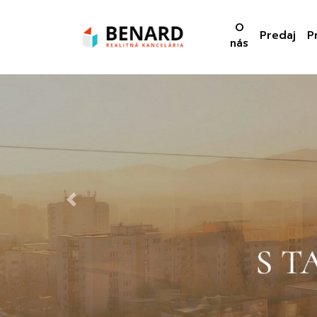
O
Predaj
P
nás
Previous