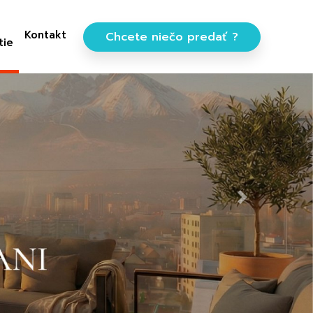
Kontakt
Chcete niečo predať ?
tie
Next