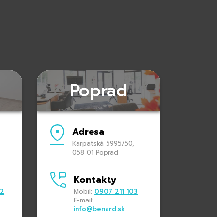
Poprad
Adresa
Karpatská 5995/50,
058 01 Poprad
Kontakty
22
Mobil:
0907 211 103
E-mail:
info@benard.sk