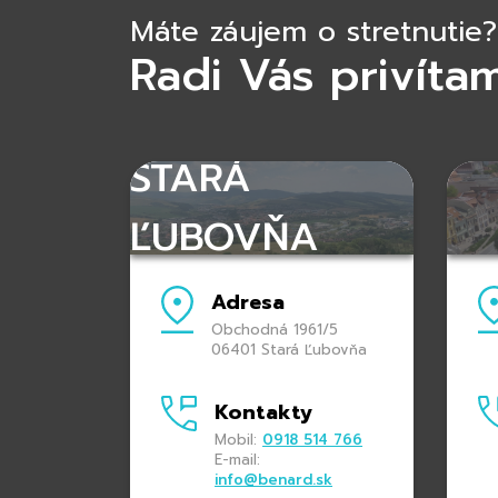
Máte záujem o stretnutie?
Radi Vás privíta
STARÁ
ĽUBOVŇA
Adresa
Obchodná 1961/5
06401 Stará Ľubovňa
Kontakty
Mobil:
0918 514 766
E-mail:
info@benard.sk