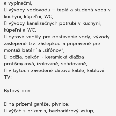
a vypínačmi,
 vývody vodovodu – teplá a studená voda v
kuchyni, kúpeľni, WC,
 vývody kanalizačných potrubí v kuchyni,
kúpeľni a WC,
 bytové ventily pre odstavenie vody, vývody
zaslepené tzv. záslepkou a pripravené pre
montáž batérií a „sifónov“,
 lodžia, balkón - keramická dlažba
protišmyková, izolované, spádované,
 v bytoch zavedené dátové káble, káblová
TV;
Bytový dom:
 na prízemí garáže, pivnice;
 výťah s prízemia, bezbariérový vstup;