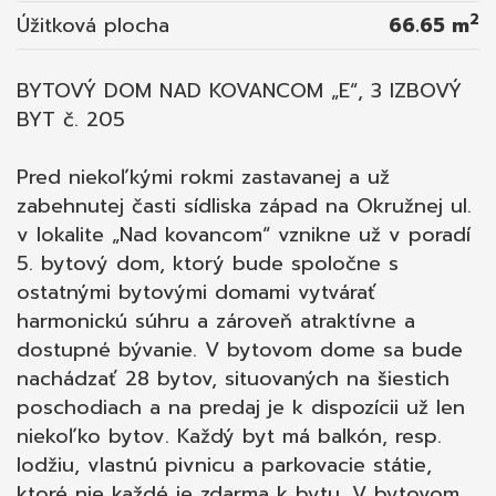
rozvody elektriny v miestnostiach ukončené
2
Úžitková plocha
66.65 m
zásuvkami a vypínačmi,  vývody vodovodu –
teplá a studená voda v kuchyni, kúpeľni, WC,
BYTOVÝ DOM NAD KOVANCOM „E“, 3 IZBOVÝ
 vývody kanalizačných potrubí v kuchyni,
BYT č. 205
kúpeľni a WC,  bytové ventily pre odstavenie
vody, vývody zaslepené tzv. záslepkou a
Pred niekoľkými rokmi zastavanej a už
pripravené pre montáž batérií a „sifónov“, 
zabehnutej časti sídliska západ na Okružnej ul.
lodžia, balkón - keramická dlažba
v lokalite „Nad kovancom“ vznikne už v poradí
protišmyková, izolované, spádované,  v
5. bytový dom, ktorý bude spoločne s
bytoch zavedené dátové káble, káblová TV;
ostatnými bytovými domami vytvárať
Bytový dom:  na prízemí garáže, pivnice; 
harmonickú súhru a zároveň atraktívne a
výťah s prízemia, bezbariérový vstup; 
dostupné bývanie. V bytovom dome sa bude
zateplenie, rovná strecha;  parkovanie pri
nachádzať 28 bytov, situovaných na šiestich
bytovom dome; Začiatok výstavby: 3. kvartál
poschodiach a na predaj je k dispozícii už len
2025 Ukončenie výstavby: 4. kvartál 2027
niekoľko bytov. Každý byt má balkón, resp.
lodžiu, vlastnú pivnicu a parkovacie státie,
ktoré nie každé je zdarma k bytu. V bytovom